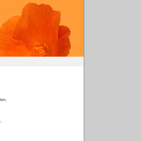
den.
,